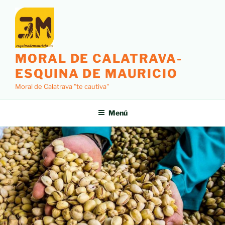
MORAL DE CALATRAVA-
ESQUINA DE MAURICIO
Moral de Calatrava "te cautiva"
Menú