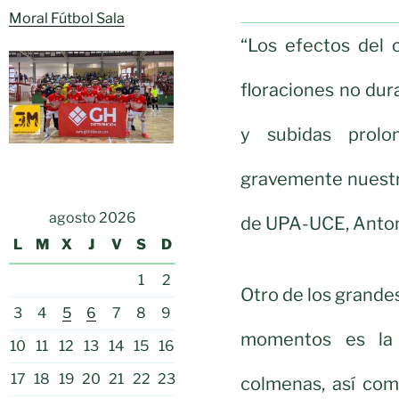
Moral Fútbol Sala
“Los efectos del 
floraciones no du
y subidas prolo
gravemente nuestra
agosto 2026
de UPA-UCE, Anton
L
M
X
J
V
S
D
1
2
Otro de los grande
3
4
5
6
7
8
9
momentos es la 
10
11
12
13
14
15
16
17
18
19
20
21
22
23
colmenas, así com