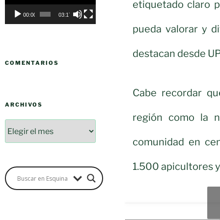
vídeo
etiquetado claro 
00:00
03:17
pueda valorar y d
destacan desde U
COMENTARIOS
Cabe recordar qu
ARCHIVOS
región como la n
comunidad en cen
1.500 apicultores y