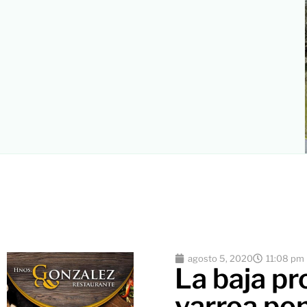
agosto 5, 2020
11:08 pm
La baja pr
varroa pon