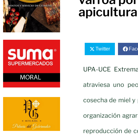
apicultura
Twitter
Fac
UPA-UCE Extrema
atraviesa uno pe
cosecha de miel y 
organización agra
reproducción de c