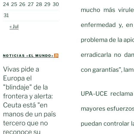
24
25
26
27
28
29
30
mucho más virule
31
enfermedad y, en
« Jul
problema de la ap
erradicarla no da
NOTICIAS «EL MUNDO»
Vivas pide a
con garantías”, lam
Europa el
"blindaje" de la
UPA-UCE reclama 
frontera y alerta:
Ceuta está "en
mayores esfuerzos”
manos de un país
tercero que no
puedan controlar 
reconoce su