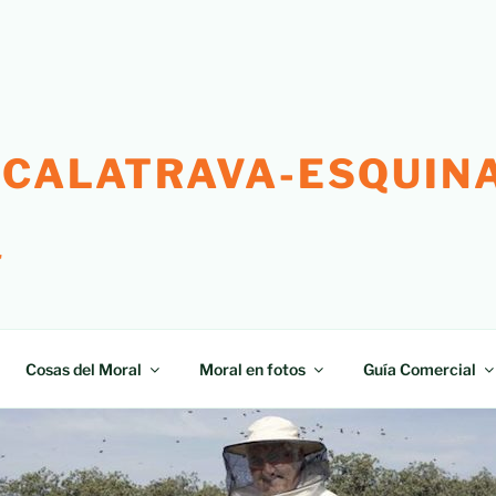
 CALATRAVA-ESQUINA
"
Cosas del Moral
Moral en fotos
Guía Comercial