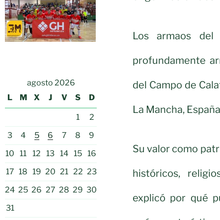
Los armaos del 
profundamente arr
agosto 2026
del Campo de Calatr
L
M
X
J
V
S
D
La Mancha, España
1
2
3
4
5
6
7
8
9
Su valor como pat
10
11
12
13
14
15
16
17
18
19
20
21
22
23
históricos, relig
24
25
26
27
28
29
30
explicó por qué p
31