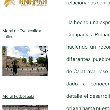
relacionadas con l
Ha hecho una expo
Moral de Cva. «calle a
Compañías Romana
calle»
haciendo un recor
diferentes puebl
de Calatrava. José 
dado a conoce
detalle el desarr
Moral Fútbol Sala
origen hasta nuestr