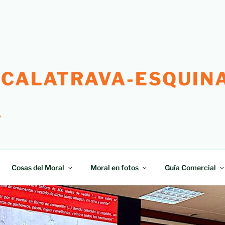
 CALATRAVA-ESQUINA
"
Cosas del Moral
Moral en fotos
Guía Comercial