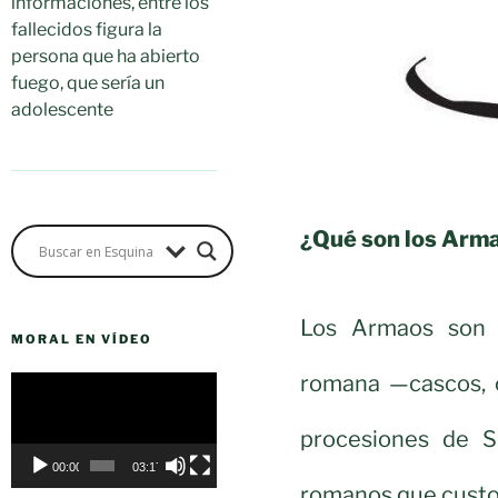
informaciones, entre los
fallecidos figura la
persona que ha abierto
fuego, que sería un
adolescente
¿Qué son los Arm
Los Armaos son c
MORAL EN VÍDEO
romana —cascos, c
Reproductor
de
procesiones de S
vídeo
00:00
03:17
romanos que custod