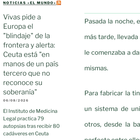
NOTICIAS «EL MUNDO»
Vivas pide a
Pasada la noche, el
Europa el
"blindaje" de la
más tarde, llevada
frontera y alerta:
le comenzaba a dar 
Ceuta está "en
manos de un país
mismas.
tercero que no
reconoce su
soberanía"
Para fabricar la t
06/08/2026
un sistema de uni
El Instituto de Medicina
Legal practica 79
otros, desde la b
autopsias tras recibir 80
cadáveres en Ceuta
perfecta entre ello