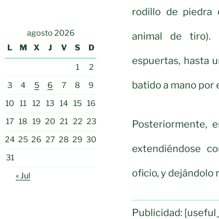
rodillo de piedr
agosto 2026
animal de tiro).
L
M
X
J
V
S
D
espuertas, hasta 
1
2
batido a mano por e
3
4
5
6
7
8
9
10
11
12
13
14
15
16
17
18
19
20
21
22
23
Posteriormente, e
24
25
26
27
28
29
30
extendiéndose co
31
oficio, y dejándolo 
« Jul
Publicidad: [usef