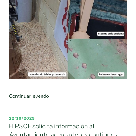
«MALA
Continuar leyendo
PLANIFICACIÓN
EN
EL
PUBLICADO
22/10/2025
EL
PABELLÓN
El PSOE solicita información al
MUNICIPAL»
Ayuntamiento acerca de los continuos