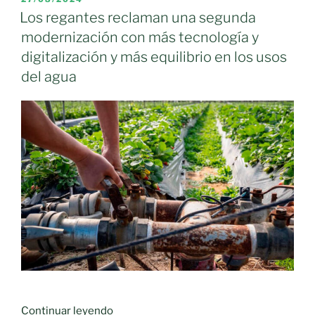
EL
al
Los regantes reclaman una segunda
Ayuntamiento
modernización con más tecnología y
acerca
digitalización y más equilibrio en los usos
de
del agua
los
continuos
cortes
de
agua
en
Moral
de
Calatrava»
«Los
Continuar leyendo