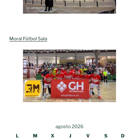
Moral Fútbol Sala
agosto 2026
L
M
X
J
V
S
D