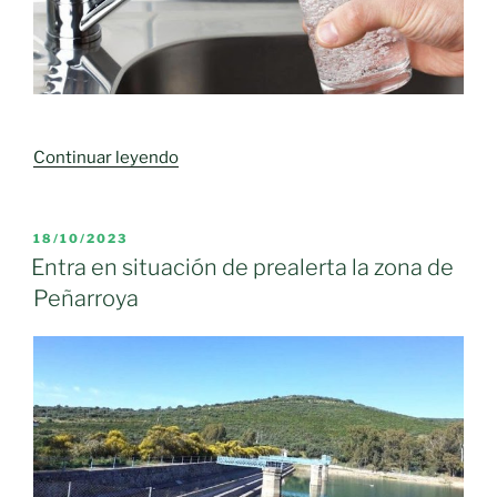
«Finaliza
Continuar leyendo
la
obra
de
PUBLICADO
18/10/2023
EL
emergencia
Entra en situación de prealerta la zona de
realizada
Peñarroya
por
el
Gobierno
regional
para
asegurar
el