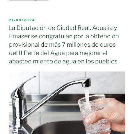
regantes
reclaman
una
PUBLICADO
21/08/2024
EL
segunda
La Diputación de Ciudad Real, Aqualia y
modernización
Emaser se congratulan por la obtención
con
provisional de más 7 millones de euros
más
del II Perte del Agua para mejorar el
tecnología
abastecimiento de agua en los pueblos
y
digitalización
y
más
equilibrio
en
los
usos
del
agua»