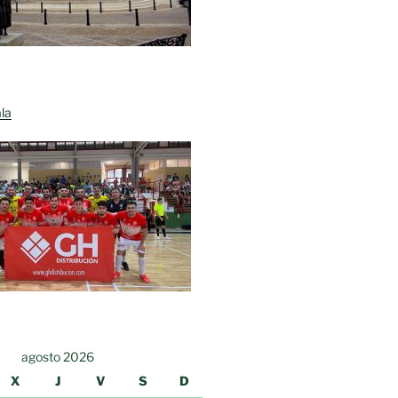
la
agosto 2026
X
J
V
S
D