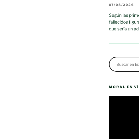
07/08/2026
Según las prime
fallecidos figu
que sería un a
MORAL EN V
Reproductor
de
vídeo