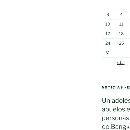
3
4
10
11
17
18
24
25
31
« Jul
NOTICIAS «
Un adole
abuelos e
personas 
de Bangko