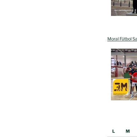
Moral Fútbol Sa
L
M