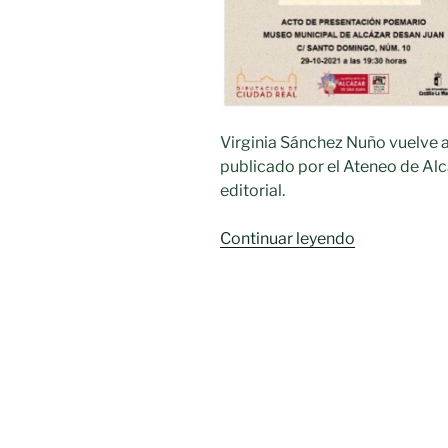
Virginia Sánchez Nuño vuelve
publicado por el Ateneo de Alca
editorial.
«Virginia
Continuar leyendo
Sánchez
Nuño
presenta
su
poemario
“Mientras
cabalga
la