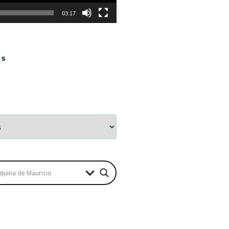
03:17
OS