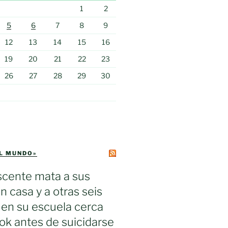
1
2
5
6
7
8
9
12
13
14
15
16
19
20
21
22
23
26
27
28
29
30
EL MUNDO»
scente mata a sus
n casa y a otras seis
en su escuela cerca
k antes de suicidarse