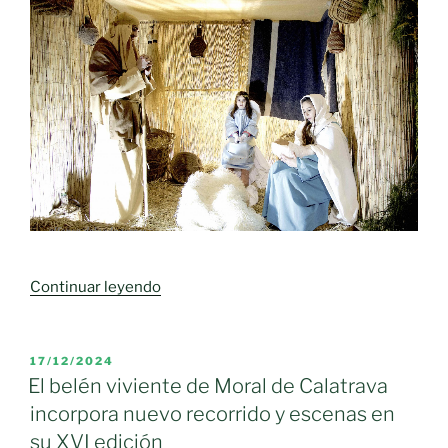
«Miguel,
Continuar leyendo
el
nuevo
Niño
PUBLICADO
17/12/2024
EL
Jesús
El belén viviente de Moral de Calatrava
de
incorpora nuevo recorrido y escenas en
Moral
su XVI edición