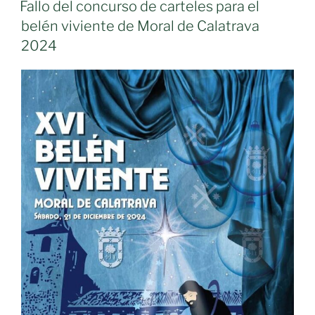
EL
Moral
Fallo del concurso de carteles para el
de
belén viviente de Moral de Calatrava
Calatrava
2024
incorpora
nuevo
recorrido
y
escenas
en
su
XVI
edición»