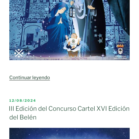
«Fallo
Continuar leyendo
del
concurso
de
PUBLICADO
12/08/2024
EL
carteles
III Edición del Concurso Cartel XVI Edición
para
del Belén
el
belén
viviente