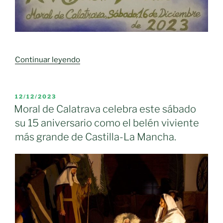
«III
Continuar leyendo
Edición
del
Concurso
PUBLICADO
12/12/2023
EL
Cartel
Moral de Calatrava celebra este sábado
XVI
su 15 aniversario como el belén viviente
Edición
más grande de Castilla-La Mancha.
del
Belén»