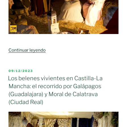
«Moral
Continuar leyendo
de
Calatrava
celebra
PUBLICADO
09/12/2023
EL
este
Los belenes vivientes en Castilla-La
sábado
Mancha: el recorrido por Galápagos
su
(Guadalajara) y Moral de Calatrava
15
(Ciudad Real)
aniversario
como
el
belén