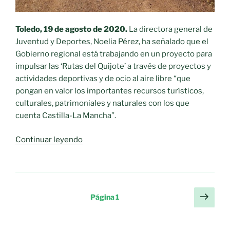
Toledo, 19 de agosto de 2020.
La directora general de
Juventud y Deportes, Noelia Pérez, ha señalado que el
Gobierno regional está trabajando en un proyecto para
impulsar las ‘Rutas del Quijote’ a través de proyectos y
actividades deportivas y de ocio al aire libre “que
pongan en valor los importantes recursos turísticos,
culturales, patrimoniales y naturales con los que
cuenta Castilla-La Mancha”.
«Impulso
Continuar leyendo
a
las
Rutas
del
Paginación
Sigu
Página
1
Quijote
pági
de
con
entradas
proyectos