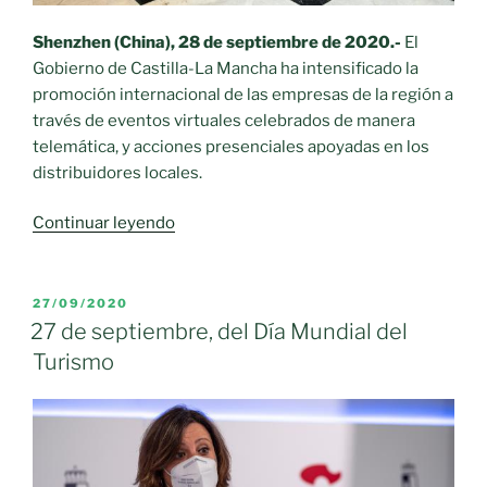
Shenzhen (China), 28 de septiembre de 2020.-
El
Gobierno de Castilla-La Mancha ha intensificado la
promoción internacional de las empresas de la región a
través de eventos virtuales celebrados de manera
telemática, y acciones presenciales apoyadas en los
distribuidores locales.
«Primer
Continuar leyendo
‘Open
Day’
en
PUBLICADO
27/09/2020
EL
China
27 de septiembre, del Día Mundial del
para
Turismo
la
promoción
del
vino»