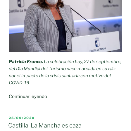
Patricia Franco.
La celebración hoy, 27 de septiembre,
del Día Mundial del Turismo nace marcada en su raíz
por el impacto de la crisis sanitaria con motivo del
COVID-19.
«27
Continuar leyendo
de
septiembre,
del
PUBLICADO
25/09/2020
EL
Día
Castilla-La Mancha es caza