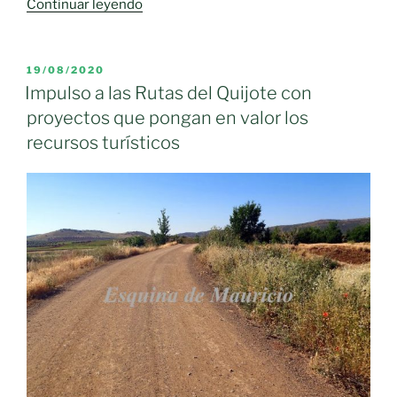
«Decreto
Continuar leyendo
de
venta
directa
PUBLICADO
19/08/2020
EL
para
Impulso a las Rutas del Quijote con
todos
proyectos que pongan en valor los
los
recursos turísticos
productos
agroalimentarios»