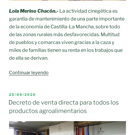
Lola Merino Chacón.-
La actividad cinegética es
garantía de mantenimiento de una parte importante
de la economía de Castilla-La Mancha, sobre todo
de las zonas rurales más desfavorecidas. Multitud
de pueblos y comarcas viven gracias a la caza y
miles de familias tienen su renta en los trabajos que
de ella se derivan.
«Castilla-
Continuar leyendo
La
Mancha
es
PUBLICADO
25/09/2020
EL
caza»
Decreto de venta directa para todos los
productos agroalimentarios