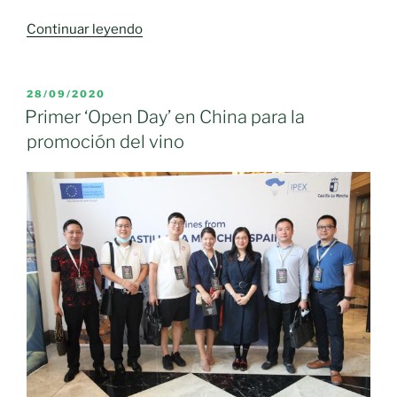
«La
Continuar leyendo
mayor
caída
del
PUBLICADO
28/09/2020
EL
paro
Primer ‘Open Day’ en China para la
del
promoción del vino
país
en
términos
absolutos»