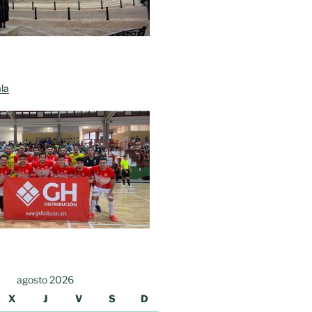
la
agosto 2026
X
J
V
S
D