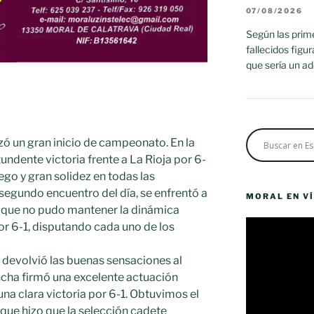
07/08/2026
Según las prime
fallecidos figu
que sería un a
ó un gran inicio de campeonato. En la
ndente victoria frente a La Rioja por 6-
uego y gran solidez en todas las
segundo encuentro del día, se enfrentó a
MORAL EN V
 que no pudo mantener la dinámica
Reproductor
r 6-1, disputando cada uno de los
de
vídeo
 devolvió las buenas sensaciones al
ncha firmó una excelente actuación
na clara victoria por 6-1. Obtuvimos el
 que hizo que la selección cadete