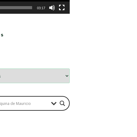
03:17
OS