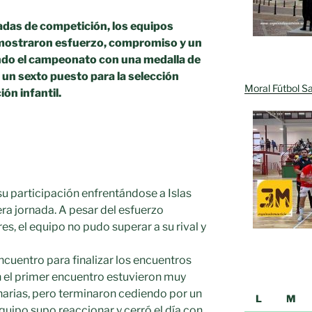
adas de competición, los equipos
demostraron esfuerzo, compromiso y un
ando el campeonato con una medalla de
, un sexto puesto para la selección
Moral Fútbol Sa
ón infantil.
su participación enfrentándose a Islas
ra jornada. A pesar del esfuerzo
es, el equipo no pudo superar a su rival y
ncuentro para finalizar los encuentros
 el primer encuentro estuvieron muy
anarias, pero terminaron cediendo por un
L
M
quipo supo reaccionar y cerró el día con