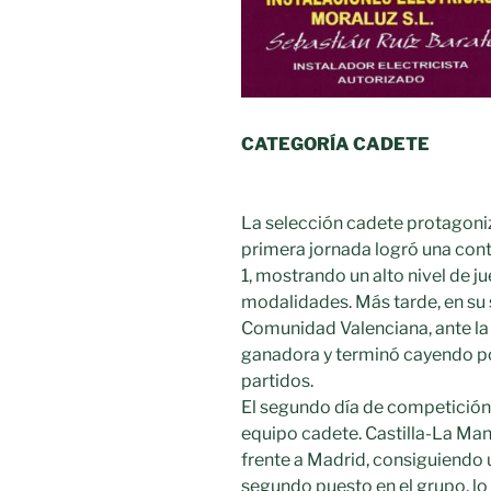
CATEGORÍA CADETE
La selección cadete protagoniz
primera jornada logró una contu
1, mostrando un alto nivel de j
modalidades. Más tarde, en su 
Comunidad Valenciana, ante la
ganadora y terminó cayendo po
partidos.
El segundo día de competición
equipo cadete. Castilla-La Ma
frente a Madrid, consiguiendo u
segundo puesto en el grupo, lo