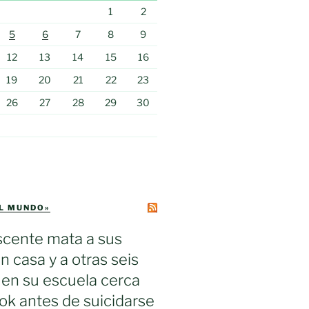
1
2
5
6
7
8
9
12
13
14
15
16
19
20
21
22
23
26
27
28
29
30
EL MUNDO»
scente mata a sus
n casa y a otras seis
en su escuela cerca
k antes de suicidarse