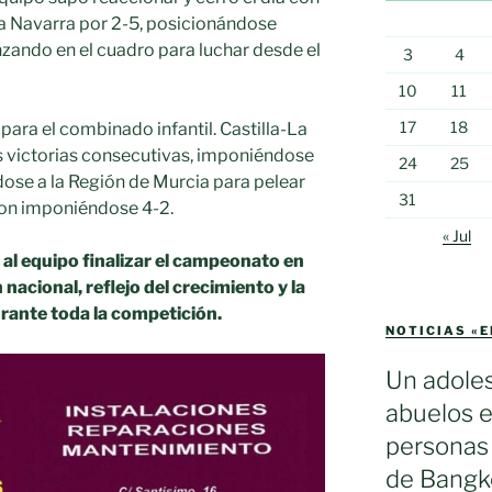
 a Navarra por 2-5, posicionándose
zando en el cuadro para luchar desde el
3
4
10
11
17
18
 para el combinado infantil. Castilla-La
 victorias consecutivas, imponiéndose
24
25
dose a la Región de Murcia para pelear
31
ron imponiéndose 4-2.
« Jul
al equipo finalizar el campeonato en
nacional, reflejo del crecimiento y la
ante toda la competición.
NOTICIAS «
Un adole
abuelos e
personas 
de Bangko