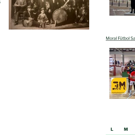
s
Moral Fútbol Sa
L
M