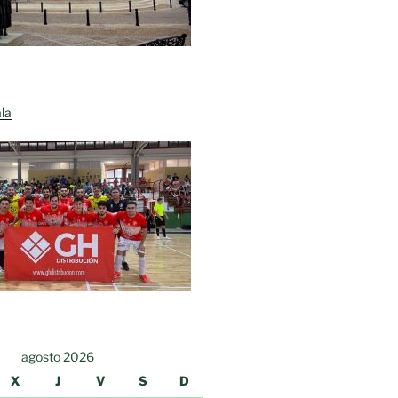
la
agosto 2026
X
J
V
S
D