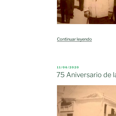
«Mi
Continuar leyendo
recuerdo
a
Ceferino
Huertas
PUBLICADO
11/06/2020
Camacho»
EL
75 Aniversario de la