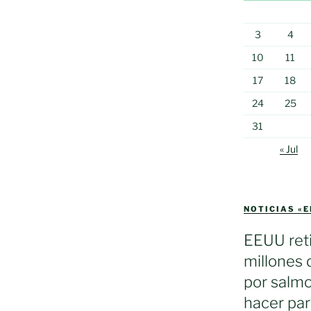
3
4
10
11
17
18
24
25
31
« Jul
NOTICIAS «
EEUU reti
millones 
por salmo
hacer par