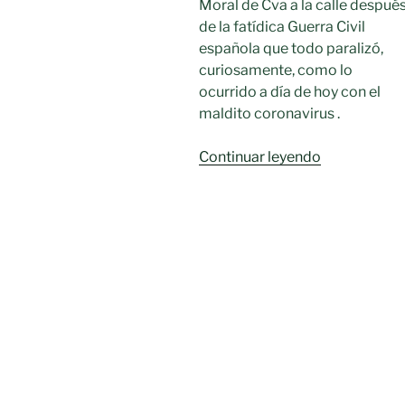
Moral de Cva a la calle despué
de la fatídica Guerra Civil
española que todo paralizó,
curiosamente, como lo
ocurrido a día de hoy con el
maldito coronavirus .
«75
Continuar leyendo
Aniversario
de
la
salida
a
la
calle»