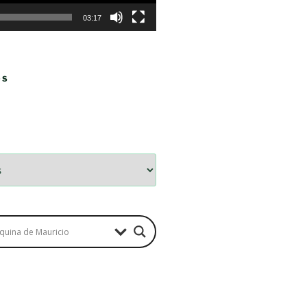
03:17
OS