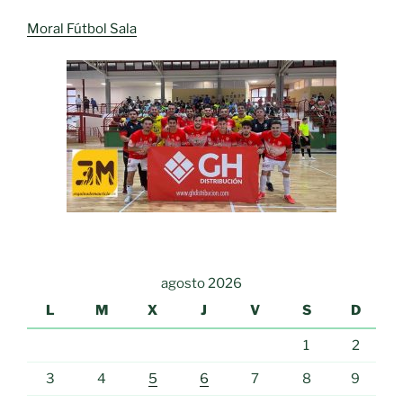
Moral Fútbol Sala
agosto 2026
L
M
X
J
V
S
D
1
2
3
4
5
6
7
8
9