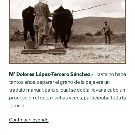
Mª Dolores López-Tercero Sánchez.-
Hasta no hace
tantos años, separar el grano de la paja era un
trabajo manual, para el cual se debía llevar a cabo un
proceso en el que, muchas veces, participaba toda la
familia.
«Oficios
Continuar leyendo
desaparecidos.-
El