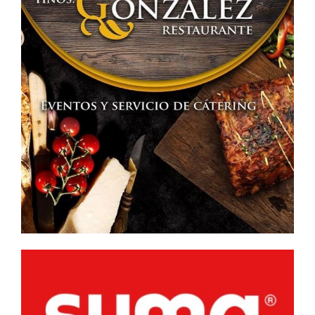
Girón
en
Bolaños
de
Calatrava.»