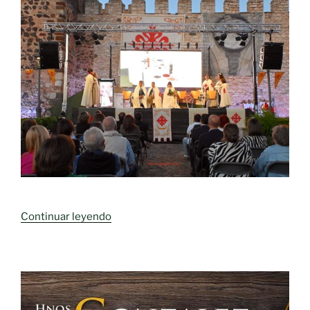
«Entrega
Continuar leyendo
de
Honores
Don
Rodrigo
Tellez