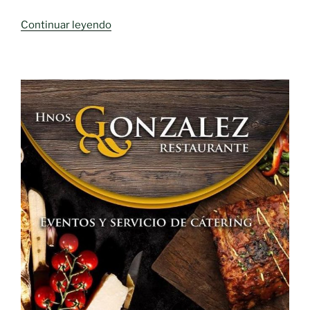
«Indicación
Continuar leyendo
Geográfica
Protegida
(IGP)
Cordero
Manchego»