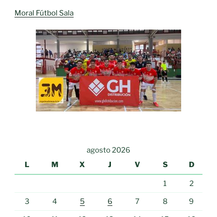
Moral Fútbol Sala
agosto 2026
L
M
X
J
V
S
D
1
2
3
4
5
6
7
8
9