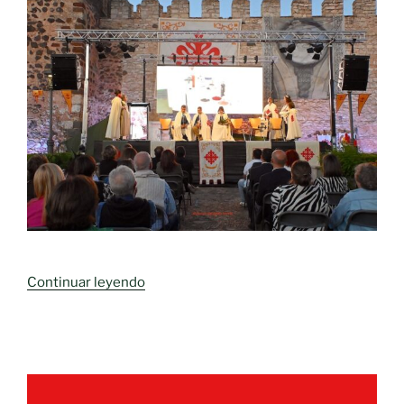
«Entrega
Continuar leyendo
de
Honores
Don
Rodrigo
Tellez