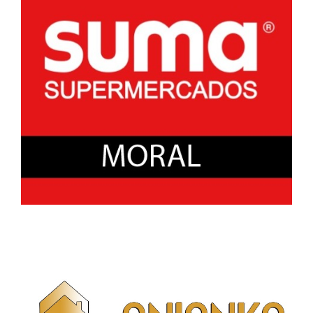
Girón
en
Bolaños
de
Calatrava.»