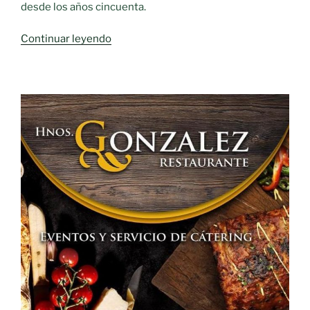
desde los años cincuenta.
«Todavía
Continuar leyendo
estás
a
tiempo
de
disfrutar
de
un
buen
mantecado.
Los
Agapitos»