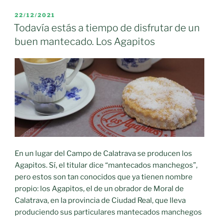
visitan
Moral
PUBLICADO
22/12/2021
EL
de
Todavía estás a tiempo de disfrutar de un
Calatrava.»
buen mantecado. Los Agapitos
En un lugar del Campo de Calatrava se producen los
Agapitos. Sí, el titular dice “mantecados manchegos”,
pero estos son tan conocidos que ya tienen nombre
propio: los Agapitos, el de un obrador de Moral de
Calatrava, en la provincia de Ciudad Real, que lleva
produciendo sus particulares mantecados manchegos