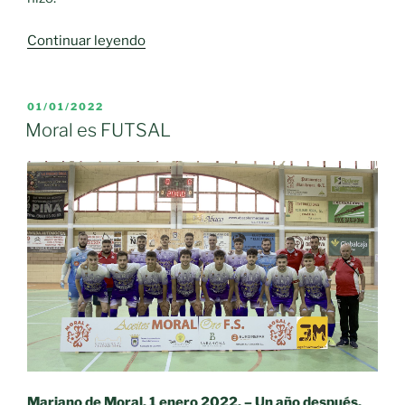
«MORAL
Continuar leyendo
FS:
UN
ASCENSO
PUBLICADO
01/01/2022
EL
INESPERADO
Moral es FUTSAL
!!!»
Mariano de Moral, 1 enero 2022. – Un año después,