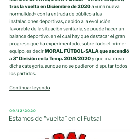
tras la vuelta en Diciembre de 2020
a «una nueva
normalidad» con la entrada de público a las
instalaciones deportivas, debido a la evolución
favorable de la situación sanitaria, se puede hacer un
balance deportivo, en el cual hay que destacar el gran
progreso que ha experimentado, sobre todo el primer
equipo, es decir
MORAL FÚTBOL-SALA que ascendió
a 3ª División en la Temp. 2019/2020
y que mantuvo
dicha categoría, aunque no se pudieron disputar todos
los partidos.
«Moral
Continuar leyendo
es
FUTSAL»
PUBLICADO
09/12/2020
EL
Estamos de “vuelta” en el Futsal