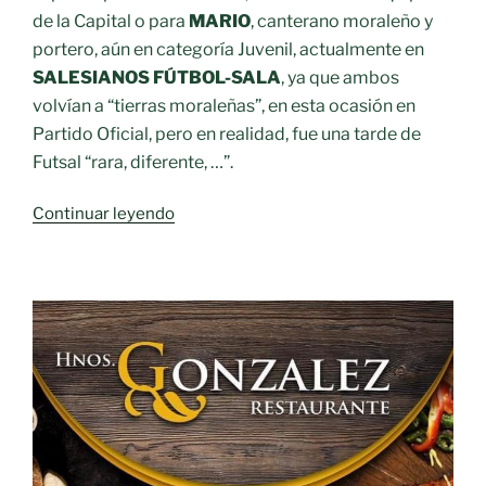
de la Capital o para
MARIO
, canterano moraleño y
portero, aún en categoría Juvenil, actualmente en
SALESIANOS FÚTBOL-SALA
, ya que ambos
volvían a “tierras moraleñas”, en esta ocasión en
Partido Oficial, pero en realidad, fue una tarde de
Futsal “rara, diferente, …”.
«Estamos
Continuar leyendo
de
“vuelta”
en
el
Futsal»