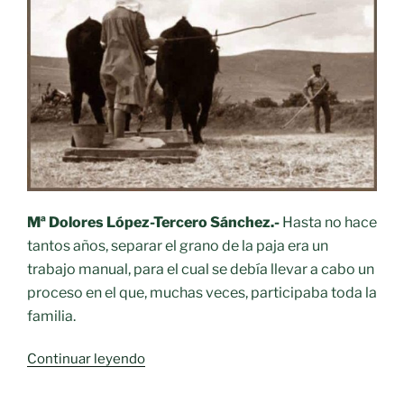
Mª Dolores López-Tercero Sánchez.-
Hasta no hace
tantos años, separar el grano de la paja era un
trabajo manual, para el cual se debía llevar a cabo un
proceso en el que, muchas veces, participaba toda la
familia.
«Oficios
Continuar leyendo
desaparecidos.-
El