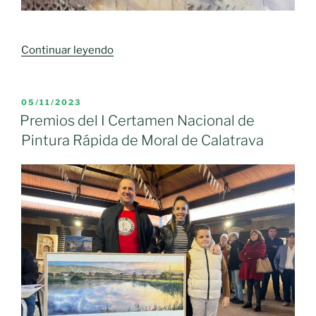
«Moral
Continuar leyendo
de
Calatrava,
capital
PUBLICADO
05/11/2023
EL
de
Premios del I Certamen Nacional de
la
Pintura Rápida de Moral de Calatrava
Pintura
Rápida.
Entrega
de
premios»