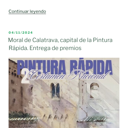
«ABRAHAM
Continuar leyendo
PINTO
MENDOZA
PINTOR
PUBLICADO
04/11/2024
EL
DEL
Moral de Calatrava, capital de la Pintura
MES
Rápida. Entrega de premios
DE
OCTUBRE
EN
EL
CABALLETE»