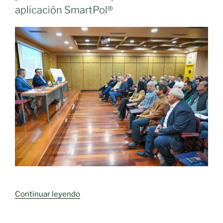
aplicación SmartPol®
«La
Continuar leyendo
Diputación
contribuye