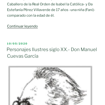
Caballero de la Real Orden de Isabel la Católica- y Da
Estefanía Pérez Villaverde de 17 años -una niña (Fani)-
comparado con la edad de él.
«Personajes
Continuar leyendo
Ilustres
siglo
XIX.-
PUBLICADO
10/05/2020
EL
Luis
Personajes Ilustres siglo XX.- Don Manuel
Espinosa
Cuevas García
Pérez
(poeta)»