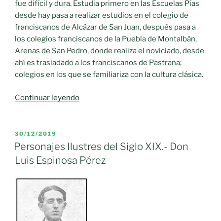
fue difícil y dura. Estudia primero en las Escuelas Pías
desde hay pasa a realizar estudios en el colegio de
franciscanos de Alcázar de San Juan, después pasa a
los colegios franciscanos de la Puebla de Montalbán,
Arenas de San Pedro, donde realiza el noviciado, desde
ahí es trasladado a los franciscanos de Pastrana;
colegios en los que se familiariza con la cultura clásica.
«Personajes
Continuar leyendo
Ilustres
siglo
XX.-
PUBLICADO
30/12/2019
EL
Don
Personajes Ilustres del Siglo XIX.- Don
Manuel
Luis Espinosa Pérez
Cuevas
García»