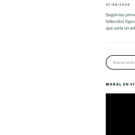
07/08/2026
Según las prime
fallecidos figu
que sería un a
MORAL EN V
Reproductor
de
vídeo