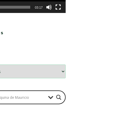
03:17
OS