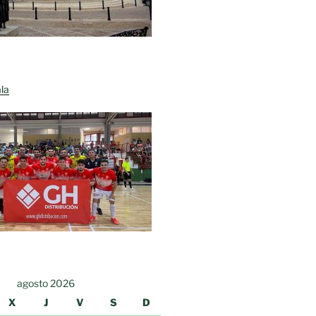
la
agosto 2026
X
J
V
S
D