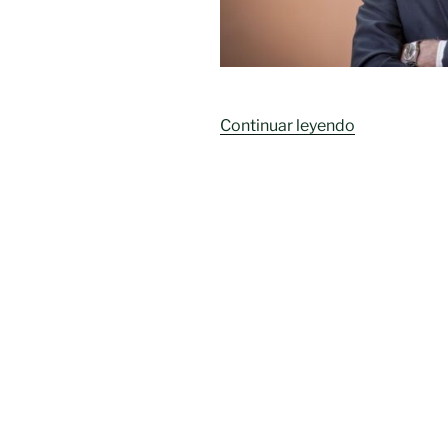
«EVELIO
Continuar leyendo
ACEVEDO
CARRERO
(Licenciado
en
Derecho
y
Relaciones
Públicas.
Director
Gerente
del
Museo
Thyssen-