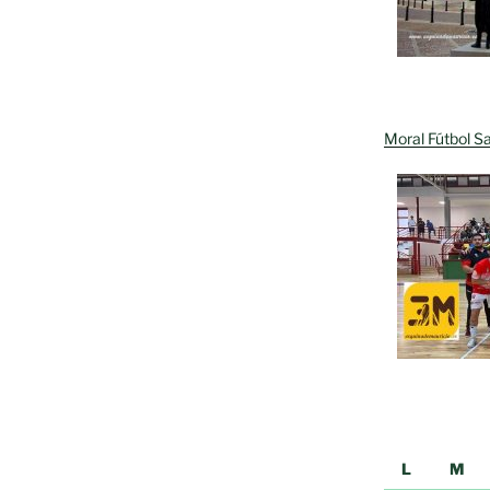
Moral Fútbol Sa
L
M