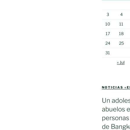
3
4
10
11
17
18
24
25
31
« Jul
NOTICIAS «
Un adole
abuelos e
personas 
de Bangko