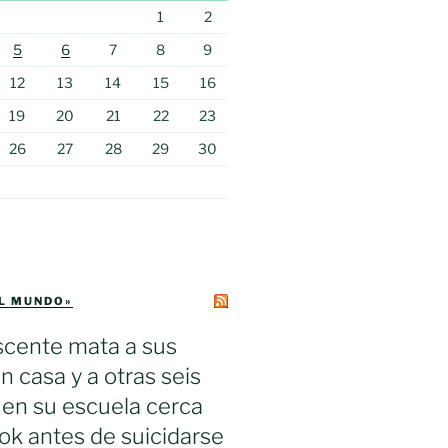
1
2
5
6
7
8
9
12
13
14
15
16
19
20
21
22
23
26
27
28
29
30
EL MUNDO»
scente mata a sus
n casa y a otras seis
en su escuela cerca
k antes de suicidarse