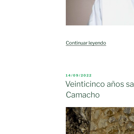
«Falleció
Continuar leyendo
el
sacerdote
Vicente
Gómez
PUBLICADO
14/09/2022
Zamora»
EL
Veinticinco años s
Camacho