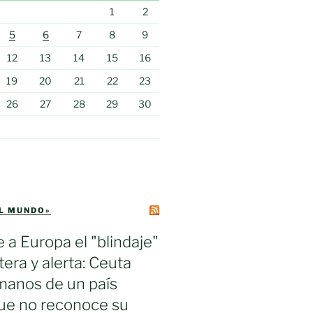
1
2
5
6
7
8
9
12
13
14
15
16
19
20
21
22
23
26
27
28
29
30
EL MUNDO»
e a Europa el "blindaje"
tera y alerta: Ceuta
manos de un país
ue no reconoce su