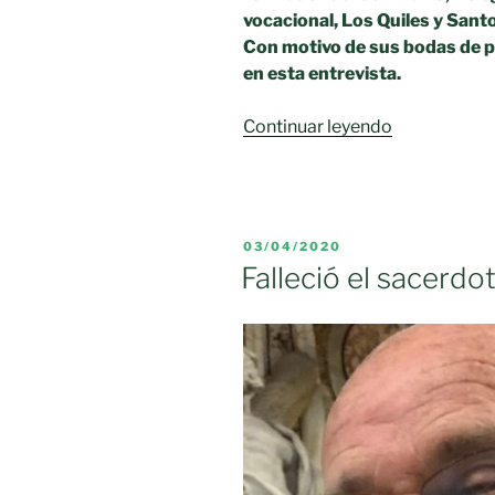
vocacional, Los Quiles y Sant
Con motivo de sus bodas de p
en esta entrevista.
«Veinticinco
Continuar leyendo
años
sacerdotale
de
Eustaquio
PUBLICADO
03/04/2020
Camacho»
EL
Falleció el sacerd