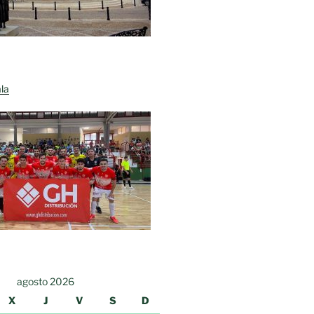
la
agosto 2026
X
J
V
S
D