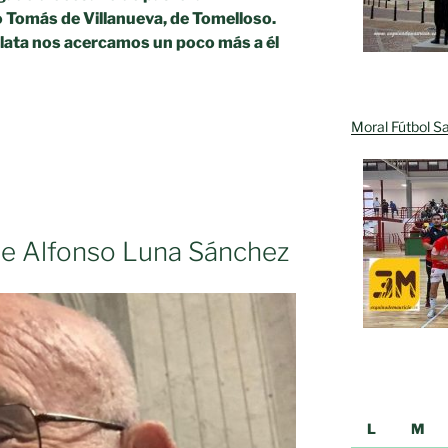
o Tomás de Villanueva, de Tomelloso.
lata nos acercamos un poco más a él
Moral Fútbol Sa
s
ote Alfonso Luna Sánchez
L
M