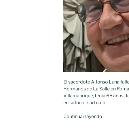
El sacerdote Alfonso Luna fall
Hermanos de La Salle en Roma,
Villamanrique, tenía 65 años 
en su localidad natal.
«Falleció
Continuar leyendo
el