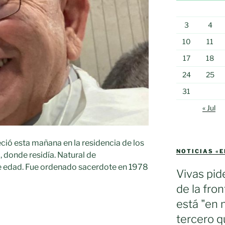
3
4
10
11
17
18
24
25
31
« Jul
eció esta mañana en la residencia de los
NOTICIAS «
 donde residía. Natural de
de edad. Fue ordenado sacerdote en 1978
Vivas pid
de la fron
está "en 
tercero q