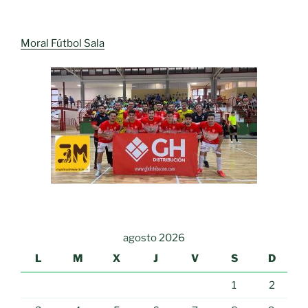
Moral Fútbol Sala
agosto 2026
L
M
X
J
V
S
D
1
2