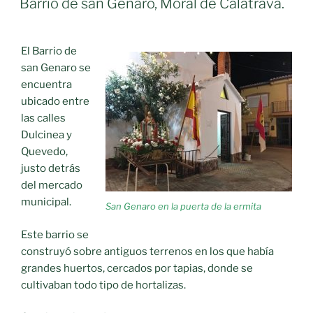
para
Barrio de san Genaro, Moral de Calatrava.
celebrar
el
X
El Barrio de
aniversario»
san Genaro se
encuentra
ubicado entre
las calles
Dulcinea y
Quevedo,
justo detrás
del mercado
municipal.
San Genaro en la puerta de la ermita
Este barrio se
construyó sobre antiguos terrenos en los que había
grandes huertos, cercados por tapias, donde se
cultivaban todo tipo de hortalizas.