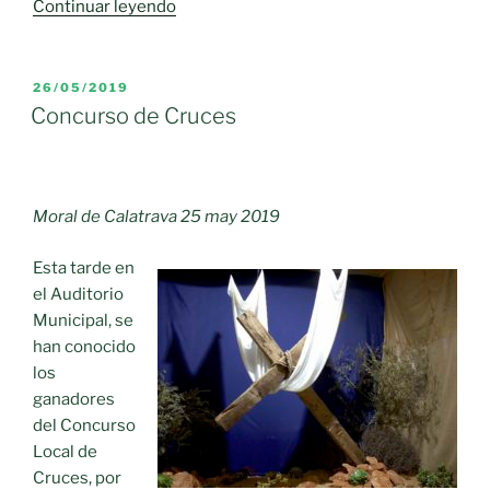
«Barrio
Continuar leyendo
de
san
Genaro,
PUBLICADO
26/05/2019
EL
Moral
Concurso de Cruces
de
Calatrava.»
Moral de Calatrava 25 may 2019
Esta tarde en
el Auditorio
Municipal, se
han conocido
los
ganadores
del Concurso
Local de
Cruces, por