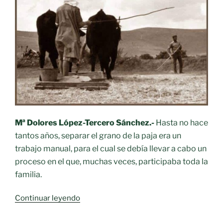
Mª Dolores López-Tercero Sánchez.-
Hasta no hace
tantos años, separar el grano de la paja era un
trabajo manual, para el cual se debía llevar a cabo un
proceso en el que, muchas veces, participaba toda la
familia.
«Oficios
Continuar leyendo
desaparecidos.-
El