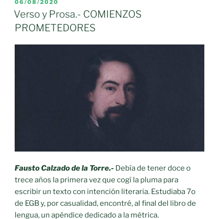
“TU
PUBLICADO
06/08/2020
EL
VERDAD
Verso y Prosa.- COMIENZOS
NO,
PROMETEDORES
LA
VERDAD…”»
Fausto Calzado de la Torre.-
Debía de tener doce o
trece años la primera vez que cogí la pluma para
escribir un texto con intención literaria. Estudiaba 7o
de EGB y, por casualidad, encontré, al final del libro de
lengua, un apéndice dedicado a la métrica.