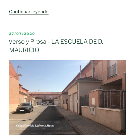
«Verso
Continuar leyendo
y
Prosa.-
COMIENZOS
PUBLICADO
27/07/2020
EL
PROMETEDORES»
Verso y Prosa.- LA ESCUELA DE D.
MAURICIO