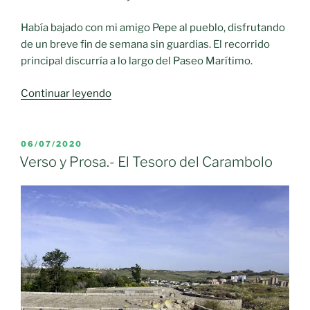
Había bajado con mi amigo Pepe al pueblo, disfrutando
de un breve fin de semana sin guardias. El recorrido
principal discurría a lo largo del Paseo Marítimo.
«Verso
Continuar leyendo
y
Prosa.-
EL
PUBLICADO
06/07/2020
EL
PASEO
Verso y Prosa.- El Tesoro del Carambolo
MARITIMO
DE
STA.
CRUZ
DE
LA
PALMA»