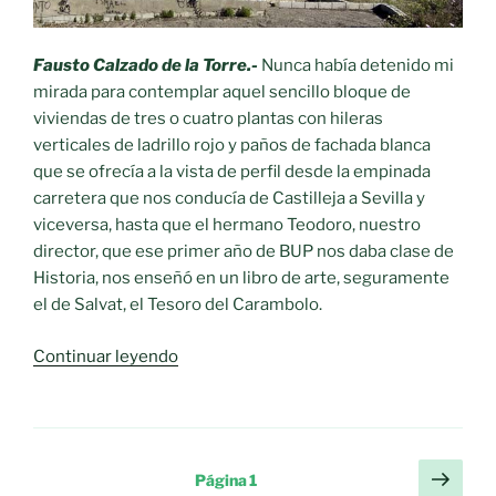
Fausto Calzado de la Torre.-
Nunca había detenido mi
mirada para contemplar aquel sencillo bloque de
viviendas de tres o cuatro plantas con hileras
verticales de ladrillo rojo y paños de fachada blanca
que se ofrecía a la vista de perfil desde la empinada
carretera que nos conducía de Castilleja a Sevilla y
viceversa, hasta que el hermano Teodoro, nuestro
director, que ese primer año de BUP nos daba clase de
Historia, nos enseñó en un libro de arte, seguramente
el de Salvat, el Tesoro del Carambolo.
«Verso
Continuar leyendo
y
Prosa.-
El
Tesoro
Paginación
Sigu
Página
1
del