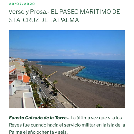
LA
PUBLICADO
20/07/2020
EL
ESCUELA
Verso y Prosa.- EL PASEO MARITIMO DE
DE
STA. CRUZ DE LA PALMA
D.
MAURICIO»
Fausto Calzado de la Torre.-
La última vez que vi a los
Reyes fue cuando hacía el servicio militar en la Isla de la
Palma el año ochenta y seis.