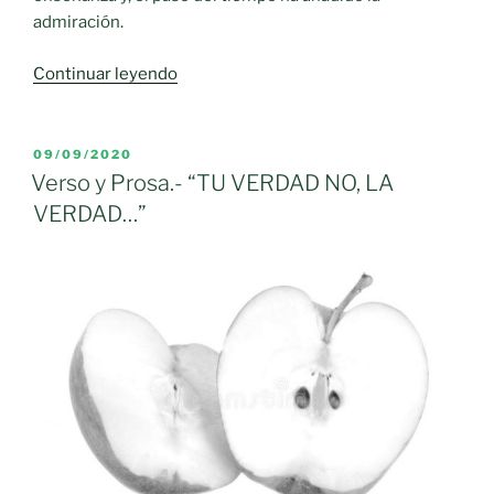
admiración.
«Verso
Continuar leyendo
y
Prosa.-
“MUCHOS
PUBLICADO
09/09/2020
EL
SON
Verso y Prosa.- “TU VERDAD NO, LA
LOS
VERDAD…”
LLAMADOS
Y
POCOS
LOS
ELEGIDOS
«»