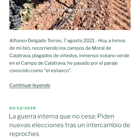
“el
mejor
preparado
del
mundo”
para
Alfonso Delgado Torres, 7 agosto 2021.- Hoy, a lomos
afrontar
de mi bici, recorriendo los campos de Moral de
el
Calatrava, plagados de viñedos, inmenso océano verde
cambio
en el Campo de Calatrava, he pasado por el paraje
climático»
conocido como “el estanco”.
«Recuerdos
Continuar leyendo
de
mi
niñez»
PUBLICADO
02/12/2020
EL
La guerra interna que no cesa: Piden
nuevas elecciones tras un intercambio de
reproches