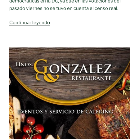
democráticas en la DO, ya que en las votaciones del
pasado viernes no se tuvo en cuenta el censo real.
«La
Continuar leyendo
guerra
interna
que
no
cesa:
Piden
nuevas
elecciones
tras
un
intercambio
de
reproches»