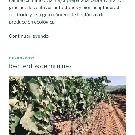
cambio climático”, la mejor preparada para afrontarlo
gracias a los cultivos autóctonos y bien adaptados al
territorio y a su gran número de hectáreas de
producción ecológica.
«El
Continuar leyendo
Consejero
de
Agricultura
PUBLICADO
08/08/2021
EL
considera
Recuerdos de mi niñez
que
el
modelo
agrario
de
Castilla-
La
Mancha
es