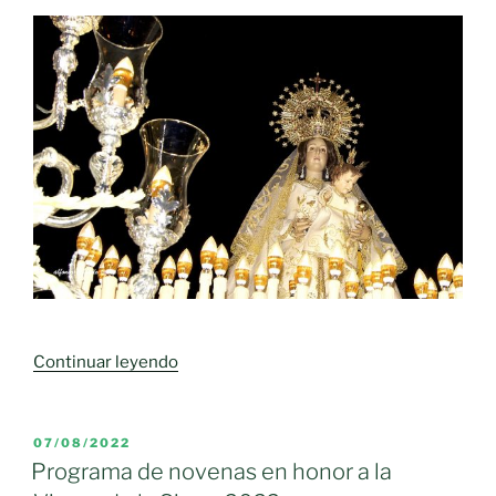
compromiso
con
Moral
de
Calatrava
en
la
inauguración
de
sus
fiestas
patronales»
«Novenario
Continuar leyendo
en
honor
a
PUBLICADO
07/08/2022
EL
la
Programa de novenas en honor a la
Virgen