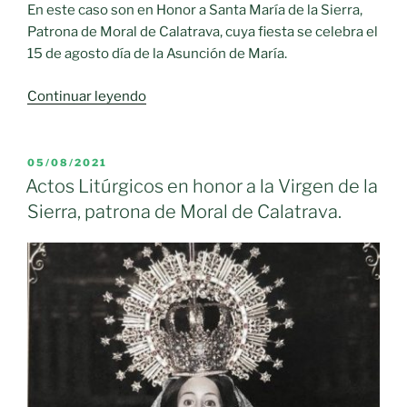
En este caso son en Honor a Santa María de la Sierra,
Patrona de Moral de Calatrava, cuya fiesta se celebra el
15 de agosto día de la Asunción de María.
«Programa
Continuar leyendo
de
novenas
en
PUBLICADO
05/08/2021
EL
honor
Actos Litúrgicos en honor a la Virgen de la
a
Sierra, patrona de Moral de Calatrava.
la
Virgen
de
la
Sierra
2022.»