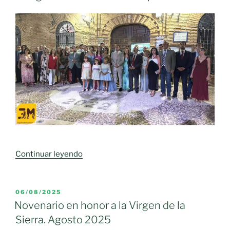
«La
Continuar leyendo
Diputación
de
Ciudad
PUBLICADO
06/08/2025
EL
Real
Novenario en honor a la Virgen de la
muestra
Sierra. Agosto 2025
su