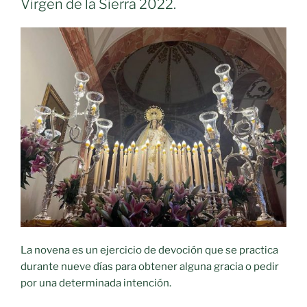
Virgen de la Sierra 2022.
de
la
Sierra.
Agosto
2025»
La novena es un ejercicio de devoción que se practica
durante nueve días para obtener alguna gracia o pedir
por una determinada intención.