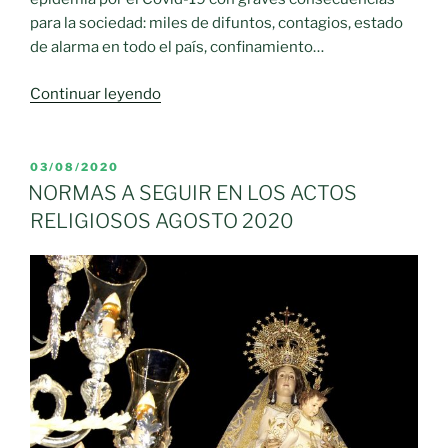
para la sociedad: miles de difuntos, contagios, estado
de alarma en todo el país, confinamiento…
«Fiestas
Continuar leyendo
de
la
Virgen
PUBLICADO
03/08/2020
EL
de
NORMAS A SEGUIR EN LOS ACTOS
la
RELIGIOSOS AGOSTO 2020
Sierra
2020»