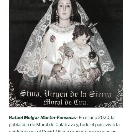
de
Calatrava.»
Rafael Melgar Martín-Fonseca.-
En el año 2020, la
población de Moral de Calatrava y, todo el país, vivió la
epidemia por el Covid-19 con graves consecuencias