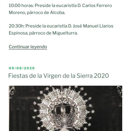
10:00 horas: Preside la eucaristía D. Carlos Ferrero
Moreno, párroco de Alcoba.
20:30h: Preside la eucaristía D. José Manuel Llarios
Espinosa, párroco de Miguelturra.
«Actos
Continuar leyendo
Litúrgicos
en
honor
PUBLICADO
09/08/2020
EL
a
Fiestas de la Virgen de la Sierra 2020
la
Virgen
de
la
Sierra,
patrona
de
Moral