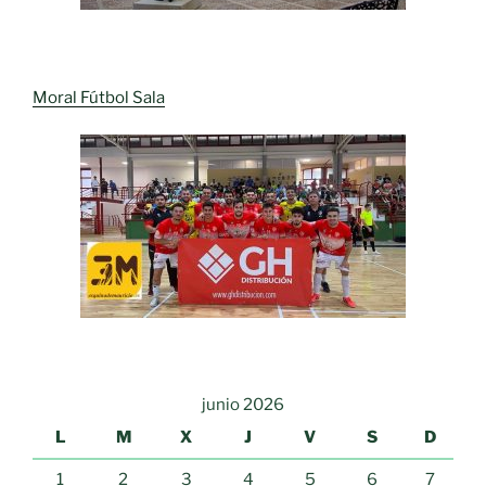
Moral Fútbol Sala
junio 2026
L
M
X
J
V
S
D
1
2
3
4
5
6
7