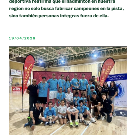
deportiva reafirma que el bádminton en nuestra
región no solo busca fabricar campeones en la pista,
sino también personas íntegras fuera de ella.
PUBLICADO
19/04/2026
EL