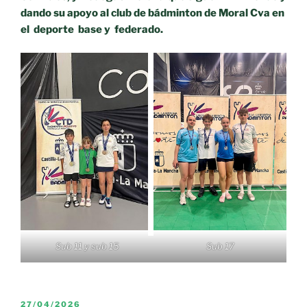
dando su apoyo al club de bádminton de Moral Cva en
el deporte base y federado.
Sub 17
Sub 11 y sub 15
PUBLICADO
27/04/2026