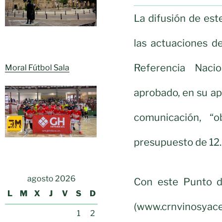
La difusión de es
las actuaciones d
Referencia Naci
Moral Fútbol Sala
aprobado, en su ap
comunicación, “o
presupuesto de 12
agosto 2026
Con este Punto d
L
M
X
J
V
S
D
(www.crnvinosyacei
1
2