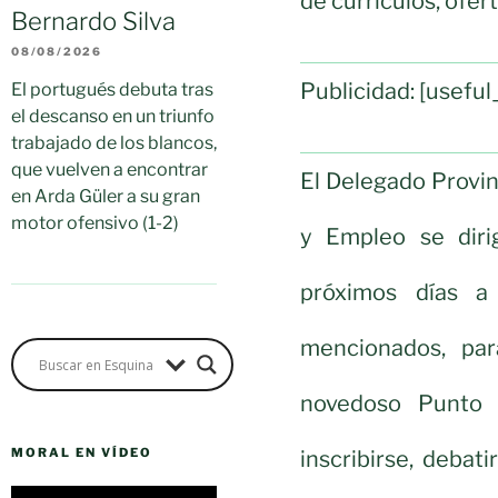
de currículos, ofer
Bernardo Silva
08/08/2026
Publicidad: [usef
El portugués debuta tras
el descanso en un triunfo
trabajado de los blancos,
que vuelven a encontrar
El Delegado Provi
en Arda Güler a su gran
motor ofensivo (1-2)
y Empleo se diri
próximos días a
mencionados, par
novedoso Punto 
MORAL EN VÍDEO
inscribirse, debati
Reproductor