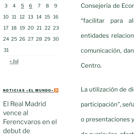
Consejería de Eco
3
4
5
6
7
8
9
10
11
12
13
14
15
16
“facilitar para 
17
18
19
20
21
22
23
entidades relacio
24
25
26
27
28
29
30
comunicación, dan
31
« Jul
Centro.
La utilización de d
NOTICIAS «EL MUNDO»
El Real Madrid
participación”, señ
vence al
o presentaciones 
Ferencvaros en el
debut de