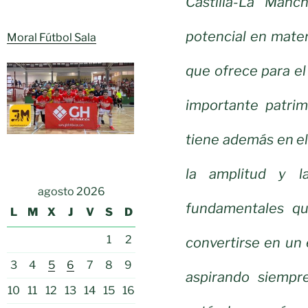
Castilla-La Manc
potencial en mater
Moral Fútbol Sala
que ofrece para el 
importante patrim
tiene además en el
la amplitud y l
agosto 2026
fundamentales qu
L
M
X
J
V
S
D
1
2
convertirse en un e
3
4
5
6
7
8
9
aspirando siempr
10
11
12
13
14
15
16