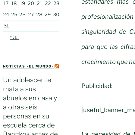
estándares más e
17
18
19
20
21
22
23
24
25
26
27
28
29
30
profesionalizaci
31
singularidad de C
« Jul
para que las cifra
crecimiento que ha
NOTICIAS «EL MUNDO»
Un adolescente
Publicidad:
mata a sus
abuelos en casa y
a otras seis
[useful_banner_ma
personas en su
escuela cerca de
Bangkok antes de
La necesidad de h