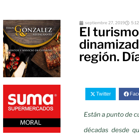
septiembre 27, 2019
5:1
El turism
dinamizado
región. Dí
Twitter
Fac
Están a punto de c
décadas desde qu