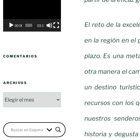
Reproductor
de
vídeo
El reto de la exce
00:00
03:17
en la región en el 
plazo. Es una met
COMENTARIOS
otra manera el cam
ARCHIVOS
un destino turísti
recursos con los q
nuestros senderos
historia y degust