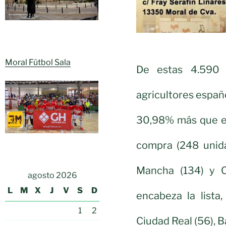
Moral Fútbol Sala
De estas 4.590 
agricultores españo
30,98% más que en
compra (248 unida
Mancha (134) y Ca
agosto 2026
L
M
X
J
V
S
D
encabeza la lista
1
2
Ciudad Real (56), B