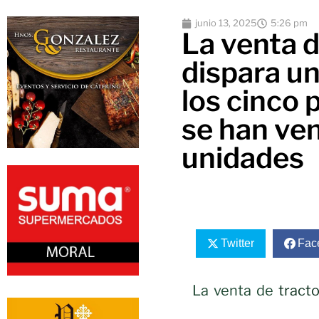
junio 13, 2025
5:26 pm
La venta d
dispara u
los cinco
se han ve
unidades
Twitter
Fac
La venta de
tract