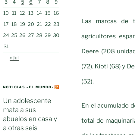
3
4
5
6
7
8
9
10
11
12
13
14
15
16
Las marcas de t
17
18
19
20
21
22
23
agricultores esp
24
25
26
27
28
29
30
31
Deere (208 unidad
« Jul
(72), Kioti (68) y 
(52).
NOTICIAS «EL MUNDO»
Un adolescente
En el acumulado d
mata a sus
abuelos en casa y
total de maquinari
a otras seis