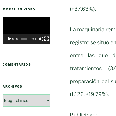
(+37,63%).
MORAL EN VÍDEO
Reproductor
de
La maquinaria rem
vídeo
00:00
03:17
registro se situó 
entre las que d
COMENTARIOS
tratamientos (3
preparación del su
ARCHIVOS
(1.126, +19,79%).
Publicidad: