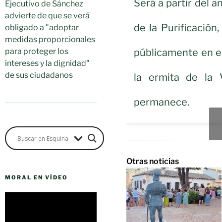
Será a partir del 
Ejecutivo de Sánchez
advierte de que se verá
de la Purificación
obligado a "adoptar
medidas proporcionales
públicamente en el
para proteger los
intereses y la dignidad"
de sus ciudadanos
la ermita de la 
permanece.
Otras noticias
MORAL EN VÍDEO
Reproductor
de
vídeo