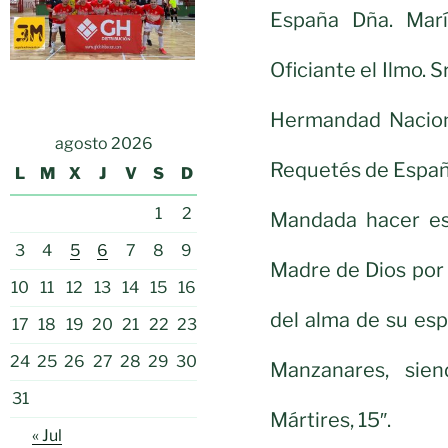
España Dña. Mar
Oficiante el Ilmo. 
Hermandad Nacion
agosto 2026
Requetés de Españ
L
M
X
J
V
S
D
1
2
Mandada hacer es
3
4
5
6
7
8
9
Madre de Dios por
10
11
12
13
14
15
16
del alma de su esp
17
18
19
20
21
22
23
24
25
26
27
28
29
30
Manzanares, sien
31
Mártires, 15″.
« Jul