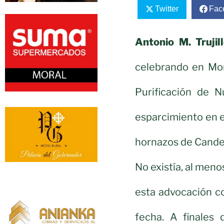
Twitter
Fac
Antonio M. Trujill
celebrando en Mora
Purificación de 
esparcimiento en e
hornazos de Candel
No existía, al men
esta advocación co
fecha. A finales