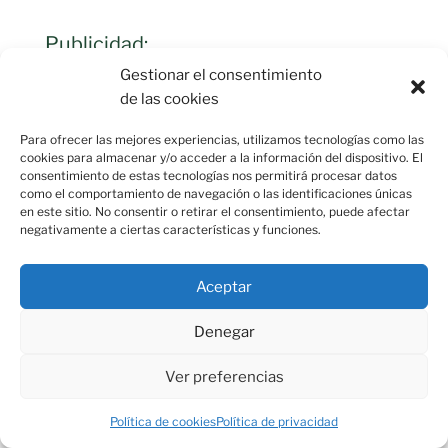
Publicidad:
Gestionar el consentimiento
de las cookies
[useful_banner_manager banners=1
count=1]
Para ofrecer las mejores experiencias, utilizamos tecnologías como las
cookies para almacenar y/o acceder a la información del dispositivo. El
consentimiento de estas tecnologías nos permitirá procesar datos
como el comportamiento de navegación o las identificaciones únicas
MATERIAL ESCOLAR DE ALUMNO
en este sitio. No consentir o retirar el consentimiento, puede afectar
negativamente a ciertas características y funciones.
Para el trabajo escolar portábamos
Aceptar
una pizarra mineral con marco de
Denegar
madera y atados a ella la pareja de
instrumentos necesarios para la
Ver preferencias
realización de los distintos trabajos: el
Política de cookies
Política de privacidad
trapo para limpiar lo escrito -sucio y