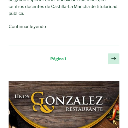
centros docentes de Castilla-La Mancha de titularidad
pública.
«El
Continuar leyendo
Gobierno
regional
convoca
el
Paginación
Sigu
Página
1
proceso
pági
de
para
entradas
la
admisión
del
alumnado
de
FP
de
Grado