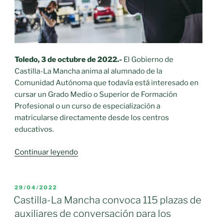
empresas
de
Irlanda,
Alemania
e
Toledo, 3
de octubre de 2022.-
El Gobierno de
Italia»
Castilla-La Mancha anima al alumnado de la
Comunidad Autónoma que todavía está interesado en
cursar un Grado Medio o Superior de Formación
Profesional o un curso de especialización a
matricularse directamente desde los centros
educativos.
«En
Continuar leyendo
Castilla-
La
Mancha
PUBLICADO
29/04/2022
EL
puedes
Castilla-La Mancha convoca 115 plazas de
inscribirte
auxiliares de conversación para los