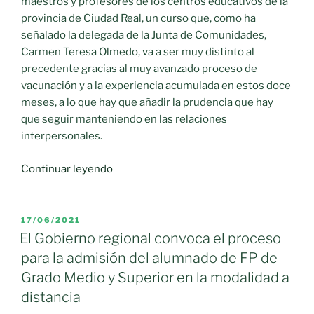
maestros y profesores de los centros educativos de la
provincia de Ciudad Real, un curso que, como ha
señalado la delegada de la Junta de Comunidades,
Carmen Teresa Olmedo, va a ser muy distinto al
precedente gracias al muy avanzado proceso de
vacunación y a la experiencia acumulada en estos doce
meses, a lo que hay que añadir la prudencia que hay
que seguir manteniendo en las relaciones
interpersonales.
«Se
Continuar leyendo
mantienen
los
protocolos
PUBLICADO
17/06/2021
EL
para
El Gobierno regional convoca el proceso
dar
para la admisión del alumnado de FP de
seguridad
Grado Medio y Superior en la modalidad a
a
distancia
los