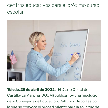
directamente
centros educativos para el próximo curso
desde
escolar
el
centro
educativo
para
cubrir
más
de
9.000
plazas
de
FP»
Toledo, 29 de abril de 2022.-
El Diario Oficial de
Castilla-La Mancha (DOCM) publica hoy una resolución
de la Consejería de Educación, Cultura y Deportes por
la que se convoca el procedimiento para la solicitud de