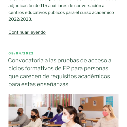
adjudicación de 115 auxiliares de conversación a
centros educativos públicos para el curso académico
2022/2023.
«Castilla-
Continuar leyendo
La
Mancha
convoca
PUBLICADO
08/04/2022
EL
115
Convocatoria a las pruebas de acceso a
plazas
ciclos formativos de FP para personas
de
que carecen de requisitos académicos
auxiliares
para estas enseñanzas
de
conversación
para
los
centros
educativos