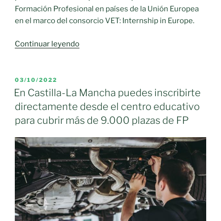
Formación Profesional en países de la Unión Europea
en el marco del consorcio VET: Internship in Europe.
«Alumnos
Continuar leyendo
y
alumnas
de
PUBLICADO
03/10/2022
EL
diez
En Castilla-La Mancha puedes inscribirte
centros
directamente desde el centro educativo
educativos
para cubrir más de 9.000 plazas de FP
de
Castilla-
La
Mancha
realizarán
prácticas
de
FP
en