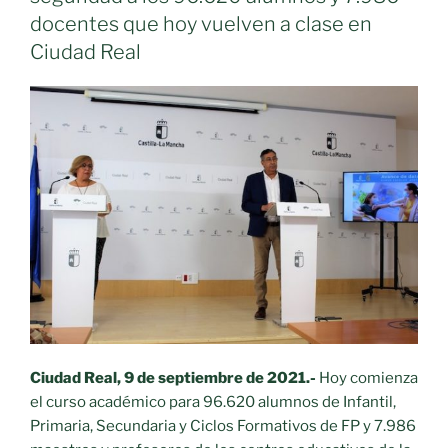
a
docentes que hoy vuelven a clase en
ciclos
Ciudad Real
formativos
de
FP
para
personas
que
carecen
de
requisitos
académicos
para
estas
enseñanzas»
Ciudad Real, 9 de septiembre de 2021.-
Hoy comienza
el curso académico para 96.620 alumnos de Infantil,
Primaria, Secundaria y Ciclos Formativos de FP y 7.986