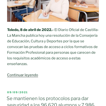
para
el
próximo
curso
escolar»
Toledo, 8 de abril de 2022.-
El Diario Oficial de Castilla-
La Mancha publica hoy una resolución de la Consejería
de Educación, Cultura y Deportes por la que se
convocan las pruebas de acceso a ciclos formativos de
Formación Profesional para personas que carecen de
los requisitos académicos de acceso a estas
enseñanzas.
«Convocatoria
Continuar leyendo
a
las
pruebas
PUBLICADO
09/09/2021
EL
de
Se mantienen los protocolos para dar
acceso
seguridad a los 96.620 alumnos y 7.986