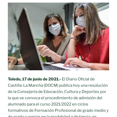
96.620
alumnos
y
7.986
docentes
que
hoy
vuelven
a
clase
en
Ciudad
Real»
Toledo, 17 de junio de 2021.-
El Diario Oficial de
Castilla-La Mancha (DOCM) publica hoy una resolución
de la Consejería de Educación, Cultura y Deportes por
la que se convoca el procedimiento de admisión del
alumnado para el curso 2021/2022 en ciclos
formativos de Formación Profesional de grado medio y
de grado superior en la modalidad a distancia, en