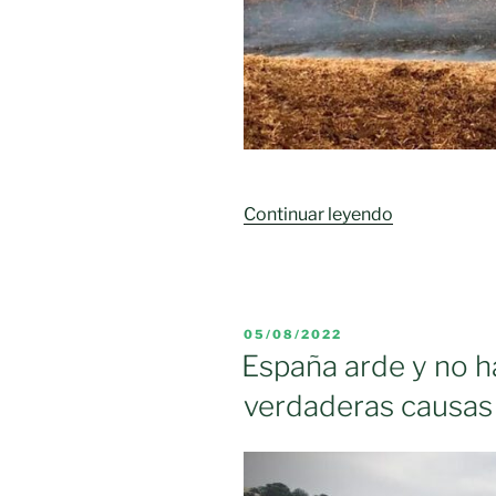
«Castilla-
Continuar leyendo
La
Mancha
publicará
este
PUBLICADO
05/08/2022
viernes
EL
España arde y no h
la
verdaderas causas
Resolución
que
establece
las