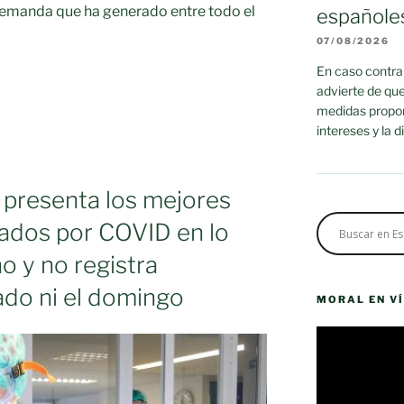
a demanda que ha generado entre todo el
españole
07/08/2026
En caso contrar
advierte de que
medidas propor
intereses y la 
 presenta los mejores
zados por COVID en lo
o y no registra
bado ni el domingo
MORAL EN V
Reproductor
de
vídeo