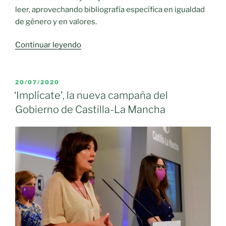
leer, aprovechando bibliografía específica en igualdad
de género y en valores.
«Programas
Continuar leyendo
de
animación
a
PUBLICADO
20/07/2020
EL
la
‘Implícate’, la nueva campaña del
lectura
Gobierno de Castilla-La Mancha
y
sensibilización»