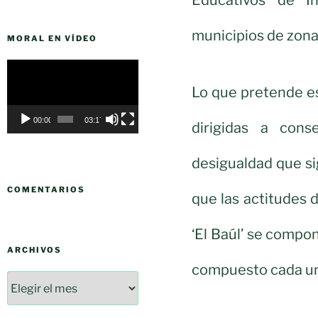
municipios de zona
MORAL EN VÍDEO
Reproductor
de
Lo que pretende es
vídeo
00:00
03:17
dirigidas a cons
desigualdad que si
COMENTARIOS
que las actitudes d
‘El Baúl’ se compon
ARCHIVOS
compuesto cada uno