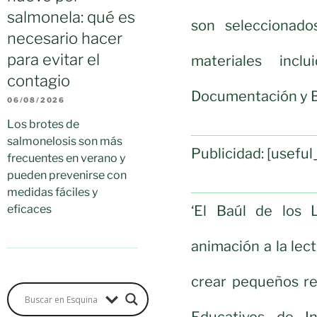
salmonela: qué es
son seleccionado
necesario hacer
para evitar el
materiales inc
contagio
Documentación y Bi
06/08/2026
Los brotes de
salmonelosis son más
Publicidad: [usef
frecuentes en verano y
pueden prevenirse con
medidas fáciles y
‘El Baúl de los 
eficaces
animación a la lec
crear pequeños re
Educativos de In