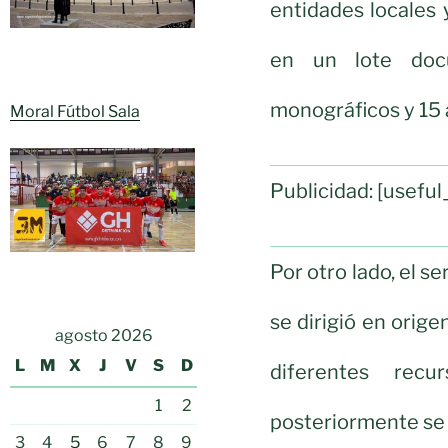
entidades locales 
en un lote doc
monográficos y 15 
Moral Fútbol Sala
Publicidad: [usef
Por otro lado, el se
se dirigió en orige
agosto 2026
L
M
X
J
V
S
D
diferentes rec
1
2
posteriormente se a
3
4
5
6
7
8
9