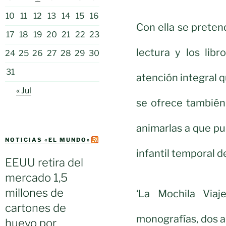
10
11
12
13
14
15
16
Con ella se preten
17
18
19
20
21
22
23
lectura y los lib
24
25
26
27
28
29
30
31
atención integral 
« Jul
se ofrece también 
animarlas a que p
NOTICIAS «EL MUNDO»
infantil temporal d
EEUU retira del
mercado 1,5
millones de
‘La Mochila Via
cartones de
monografías, dos a
huevo por