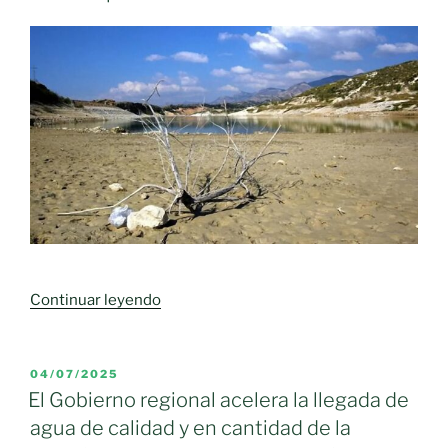
«Vega
Continuar leyendo
del
Jabalón
pierde
PUBLICADO
04/07/2025
EL
4
El Gobierno regional acelera la llegada de
hm³
agua de calidad y en cantidad de la
en