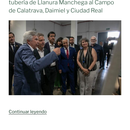
tubería de Llanura Manchega al Campo
una
de Calatrava, Daimiel y Ciudad Real
semana,
lo
que
preocupa
a
los
municipios
del
Campo
de
Calatrava «
«El
Continuar leyendo
Gobierno
regional