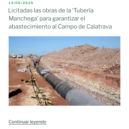
acelera
PUBLICADO
13/06/2025
EL
la
Licitadas las obras de la ‘Tubería
llegada
Manchega’ para garantizar el
de
abastecimiento al Campo de Calatrava
agua
de
calidad
y
en
cantidad
de
la
tubería
de
Llanura
Manchega
al
Campo
«Licitadas
Continuar leyendo
de
las