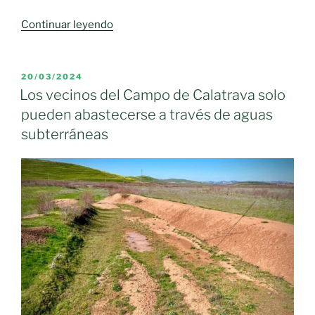
«Castilla-
Continuar leyendo
La
Mancha
aborda
PUBLICADO
20/03/2024
EL
con
Los vecinos del Campo de Calatrava solo
la
pueden abastecerse a través de aguas
Mancomunidad
subterráneas
de
Aguas
del
Campo
de
Calatrava
el
abastecimiento
desde
Llanura
Manchega»