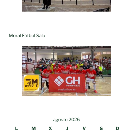
Moral Fútbol Sala
agosto 2026
L
M
X
J
V
S
D