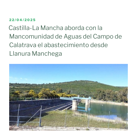
Tubería
Manchega
se
PUBLICADO
22/04/2025
EL
expandirá
Castilla-La Mancha aborda con la
para
Mancomunidad de Aguas del Campo de
llegar
Calatrava el abastecimiento desde
a
Llanura Manchega
150.000
habitantes
más
de
Ciudad
Real»