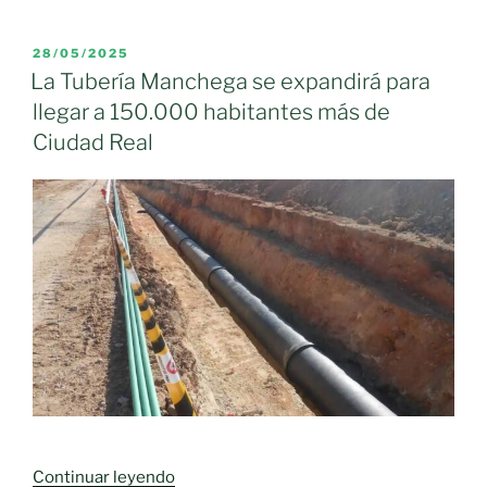
Calatrava,
obras
Daimiel
de
PUBLICADO
28/05/2025
y
EL
la
La Tubería Manchega se expandirá para
Ciudad
‘Tubería
llegar a 150.000 habitantes más de
Real»
Manchega’
Ciudad Real
para
garantizar
el
abastecimiento
al
Campo
de
Calatrava»
«La
Continuar leyendo