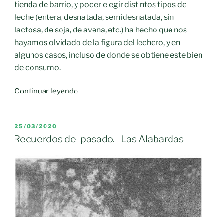
tienda de barrio, y poder elegir distintos tipos de
leche (entera, desnatada, semidesnatada, sin
lactosa, de soja, de avena, etc.) ha hecho que nos
hayamos olvidado de la figura del lechero, y en
algunos casos, incluso de donde se obtiene este bien
de consumo.
«Oficios
Continuar leyendo
desaparecidos.-
El
lechero»
PUBLICADO
25/03/2020
EL
Recuerdos del pasado.- Las Alabardas