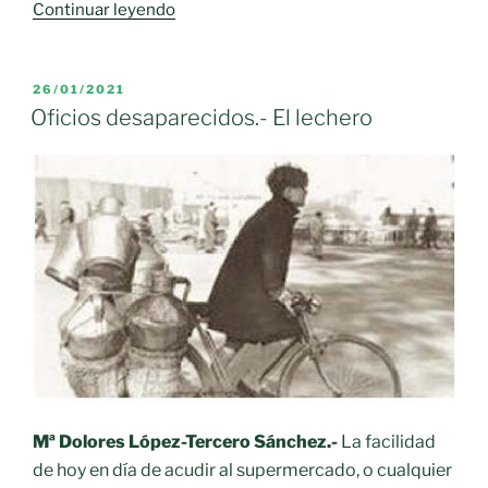
«Castilla-
Continuar leyendo
La
Mancha
reconoce
PUBLICADO
26/01/2021
EL
a
Oficios desaparecidos.- El lechero
los
pastores
y
elaboradores
de
queso»
Mª Dolores López-Tercero Sánchez.-
La facilidad
de hoy en día de acudir al supermercado, o cualquier