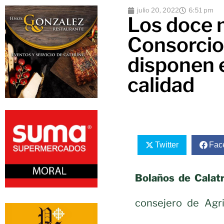
julio 20, 2022
6:51 pm
Los doce 
Consorcio 
disponen e
calidad
Twitter
Fac
Bolaños de Calatr
consejero de Agri