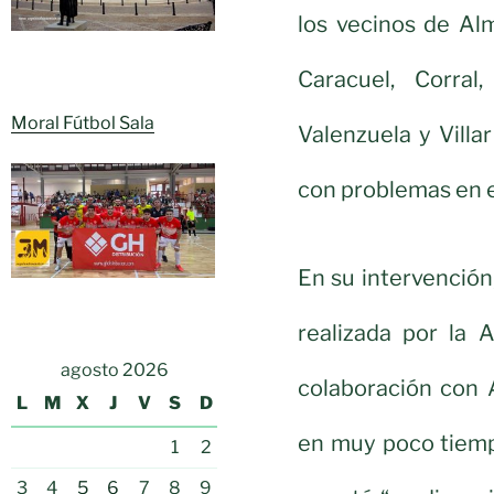
los vecinos de Alm
Caracuel, Corral
Moral Fútbol Sala
Valenzuela y Vill
con problemas en 
En su intervención
realizada por la 
agosto 2026
colaboración con 
L
M
X
J
V
S
D
en muy poco tiemp
1
2
3
4
5
6
7
8
9