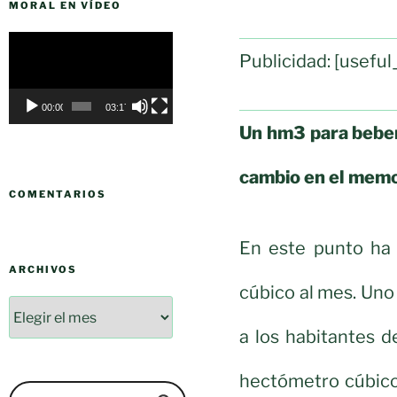
MORAL EN VÍDEO
Reproductor
Publicidad: [usef
de
vídeo
00:00
03:17
Un hm3 para beber
cambio en el mem
COMENTARIOS
En este punto ha
ARCHIVOS
cúbico al mes. Uno
a los habitantes d
hectómetro cúbico 