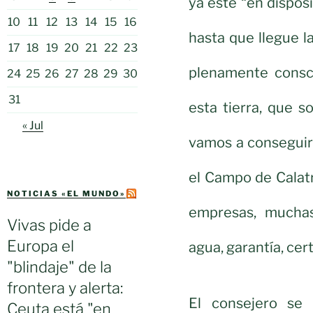
ya esté “en dispos
10
11
12
13
14
15
16
hasta que llegue 
17
18
19
20
21
22
23
plenamente consci
24
25
26
27
28
29
30
31
esta tierra, que 
« Jul
vamos a conseguir 
el Campo de Calat
NOTICIAS «EL MUNDO»
empresas, muchas
Vivas pide a
Europa el
agua, garantía, cer
"blindaje" de la
frontera y alerta:
El consejero se
Ceuta está "en