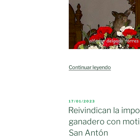
«San
Continuar leyendo
Antón
en
Moral
de
PUBLICADO
17/01/2023
Calatrava»
EL
Reivindican la impo
ganadero con motiv
San Antón