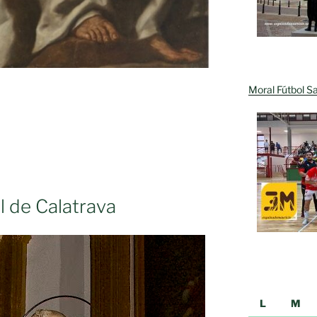
Moral Fútbol Sa
 de Calatrava
L
M