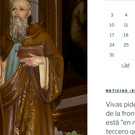
3
4
10
11
17
18
24
25
31
« Jul
NOTICIAS «
Vivas pid
de la fron
está "en 
tercero q