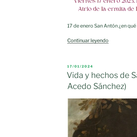
17 de enero San Antón ¿en qué
«COSTUMB
Continuar leyendo
Y
RITOS
DE
PUBLICADO
17/01/2024
SAN
EL
Vida y hechos de S
ANTÓN»
Acedo Sánchez)