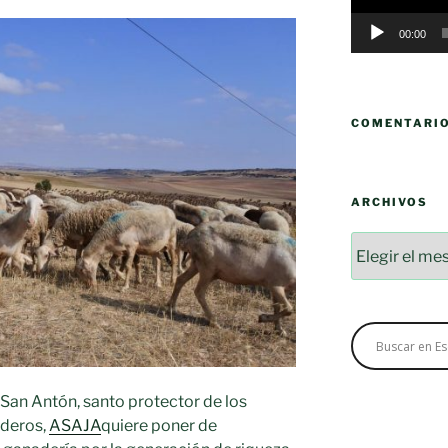
00:00
COMENTARI
ARCHIVOS
Archivos
 San Antón, santo protector de los
aderos,
ASAJA
quiere poner de