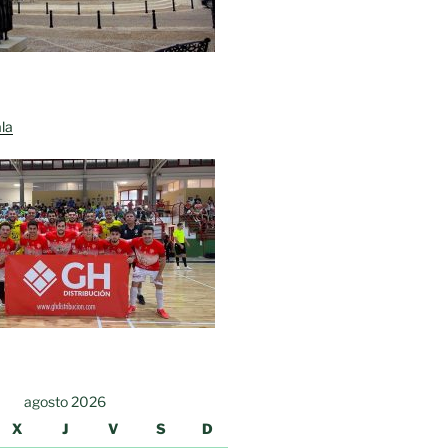
la
agosto 2026
X
J
V
S
D