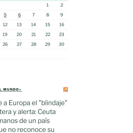
1
2
5
6
7
8
9
12
13
14
15
16
19
20
21
22
23
26
27
28
29
30
EL MUNDO»
e a Europa el "blindaje"
tera y alerta: Ceuta
manos de un país
ue no reconoce su