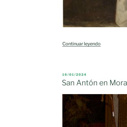
«Vida
Continuar leyendo
y
hechos
de
San
PUBLICADO
16/01/2024
Antonio
EL
San Antón en Moral
Abad
(José
Acedo
Sánchez)»