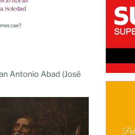
 mes cae?
RES
an Antonio Abad (José